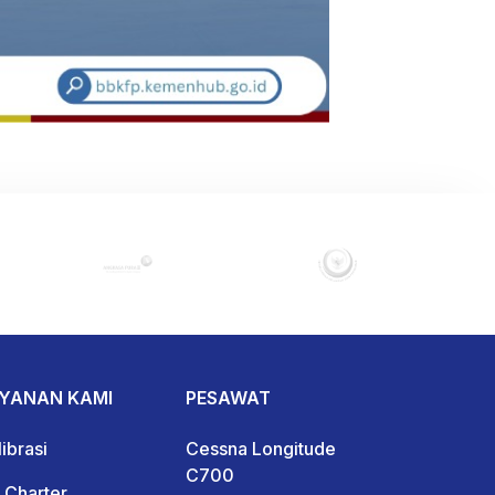
YANAN KAMI
PESAWAT
ibrasi
Cessna Longitude
C700
r Charter