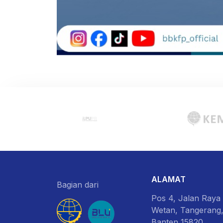
ALAMAT
Bagian dari
Pos 4, Jalan Raya
Wetan, Tangerang
Banten 15820