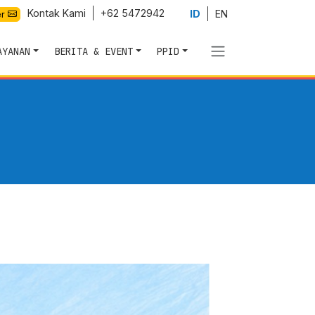
Kontak Kami
+62 5472942
ID
EN
er
AYANAN
BERITA & EVENT
PPID