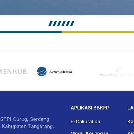
APLIKASI BBKFP
LA
 STPI Curug, Serdang
E-Calibration
Kal
, Kabupaten Tangerang,
Modul Keuangan
Ai